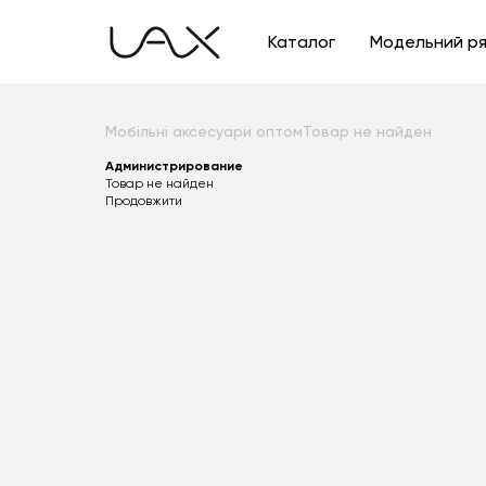
Каталог
Модельний р
Мобільні аксесуари оптом
Товар не найден
Администрирование
Товар не найден
Продовжити