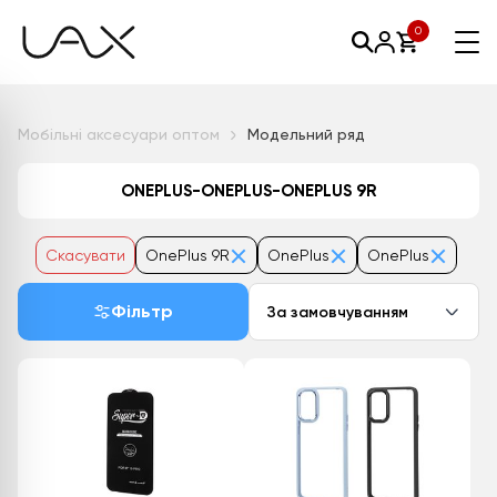
0
Мобільні аксесуари оптом
Модельний ряд
ONEPLUS-ONEPLUS-ONEPLUS 9R
Скасувати
OnePlus 9R
OnePlus
OnePlus
Фільтр
За замовчуванням