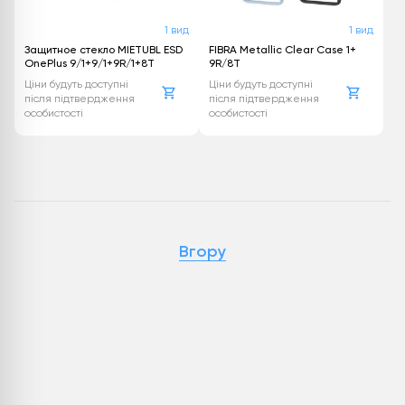
1 вид
1 вид
Защитное стекло MIETUBL ESD
FIBRA Metallic Clear Case 1+
OnePlus 9/1+9/1+9R/1+8T
9R/8T
Ціни будуть доступні
Ціни будуть доступні
після підтвердження
після підтвердження
особистості
особистості
Вгору