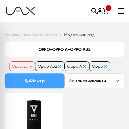
0
Мобільні аксесуари оптом
Модельний ряд
OPPO-OPPO A-OPPO A32
Скасувати
Oppo A32
Oppo A
Oppo
Фільтр
За замовчуванням