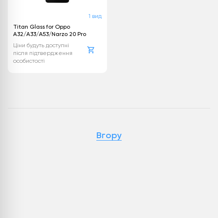
1 вид
Titan Glass for Oppo
A32/A33/A53/Narzo 20 Pro
Ціни будуть доступні
після підтвердження
особистості
Вгору