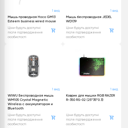
1 вид
1 вид
Мышь проводная Hoco GM13
Мышь беспроводная JEDEL
Esteem business wired mouse
WD139
Ціни будуть доступні
Ціни будуть доступні
після підтвердження
після підтвердження
особистості
особистості
1 вид
1 вид
WIWU Беспроводная мышь
Коврик для мышки RGB RAZER
WM105 Crystal Magnetic
R-350 RS-02 (25*35*0.3)
Wireless с аккумулятором и
Bluetooth
Ціни будуть доступні
Ціни будуть доступні
після підтвердження
після підтвердження
особистості
особистості