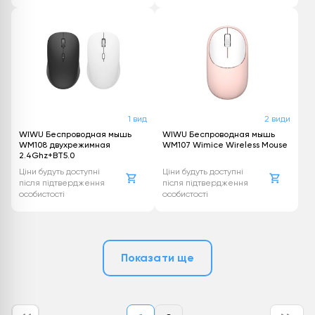
1 вид
2 види
WIWU Беспроводная мышь
WIWU Беспроводная мышь
WM108 двухрежимная
WM107 Wimice Wireless Mouse
2.4Ghz+BT5.0
Ціни будуть доступні
Ціни будуть доступні
після підтвердження
після підтвердження
особистості
особистості
Показати ще