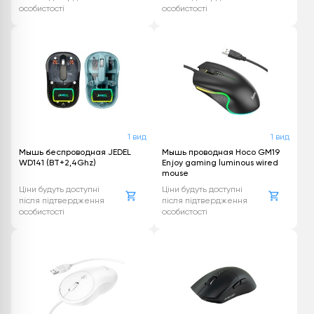
особистості
особистості
1 вид
1 вид
Мышь беспроводная JEDEL
Мышь проводная Hoco GM19
WD141 (BT+2,4Ghz)
Enjoy gaming luminous wired
mouse
Ціни будуть доступні
Ціни будуть доступні
після підтвердження
після підтвердження
особистості
особистості