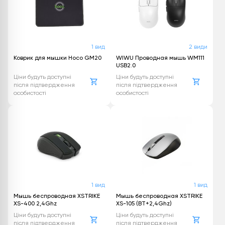
1 вид
2 види
Коврик для мышки Hoco GM20
WIWU Проводная мышь WM111
USB2.0
Ціни будуть доступні
Ціни будуть доступні
після підтвердження
після підтвердження
особистості
особистості
1 вид
1 вид
Мышь беспроводная XSTRIKE
Мышь беспроводная XSTRIKE
XS-400 2,4Ghz
XS-105 (BT+2,4Ghz)
Ціни будуть доступні
Ціни будуть доступні
після підтвердження
після підтвердження