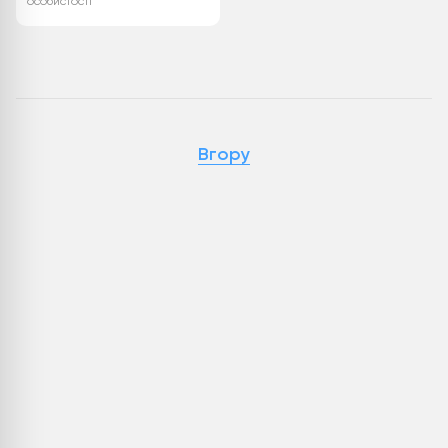
особистості
Вгору