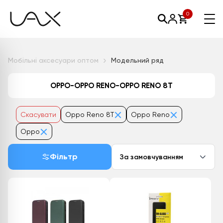
0
Мобільні аксесуари оптом
Модельний ряд
OPPO-OPPO RENO-OPPO RENO 8T
Скасувати
Oppo Reno 8T
Oppo Reno
Oppo
Фільтр
За замовчуванням