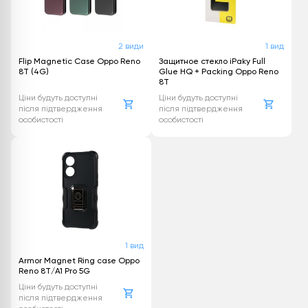
2 види
1 вид
Flip Magnetic Case Oppo Reno
Защитное стекло iPaky Full
8T (4G)
Glue HQ + Packing Oppo Reno
8T
Ціни будуть доступні
Ціни будуть доступні
після підтвердження
після підтвердження
особистості
особистості
1 вид
Armor Magnet Ring case Oppo
Reno 8T/A1 Pro 5G
Ціни будуть доступні
після підтвердження