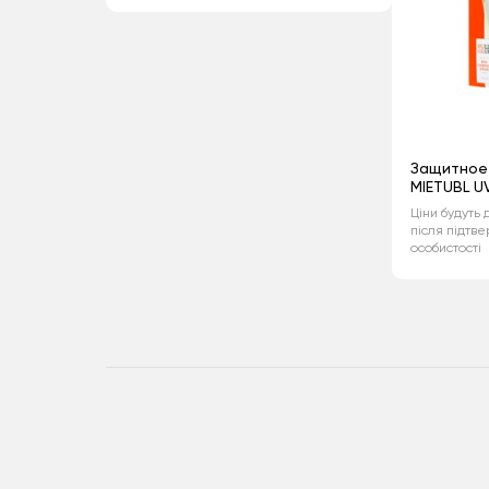
Защитное
MIETUBL U
Ціни будуть 
після підтв
особистості