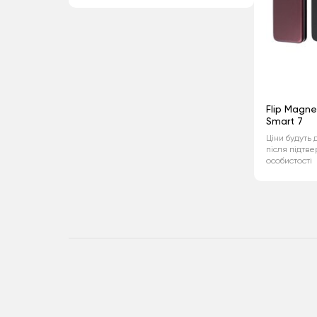
Flip Magnet
Smart 7
Ціни будуть 
після підтв
особистості