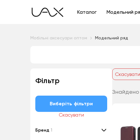
Каталог
Модельний р
Мобільні аксесуари оптом
Модельний ряд
Скасуват
Фільтр
Знайдено 
Виберіть фільтри
Скасувати
Бренд
1