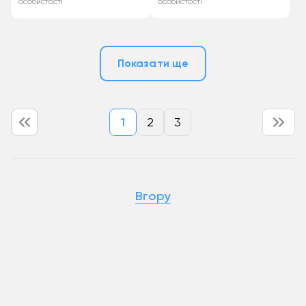
особистості
особистості
Показати ще
1
2
3
Вгору