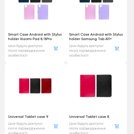
Smart Case Android with Stylus
Smart Case Android with Stylus
holder Xiaomi Pad 8/8Pro
holder Samsung Tab A11+
Ціни будуть доступні
Ціни будуть доступні
після підтвердження
після підтвердження
особистості
особистості
Universal Tablet case 9
Universal Tablet case 8
Ціни будуть доступні
Ціни будуть доступні
після підтвердження
після підтвердження
особистості
особистості