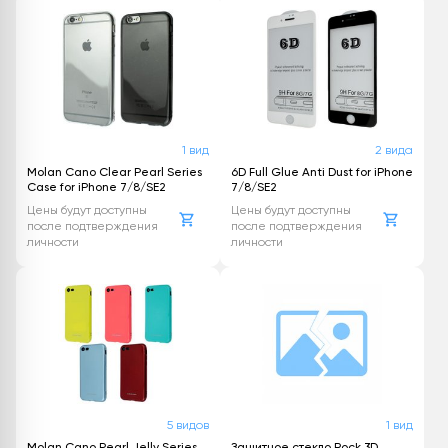
1 вид
2 вида
Molan Cano Clear Pearl Series
6D Full Glue Anti Dust for iPhone
Case for iPhone 7/8/SE2
7/8/SE2
Цены будут доступны
Цены будут доступны
после подтверждения
после подтверждения
личности
личности
5 видов
1 вид
Molan Cano Pearl Jelly Series
Защитное стекло Rock 3D