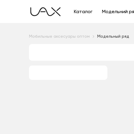
Каталог
Модельний р
Мобильные аксесуары оптом
Модельный ряд