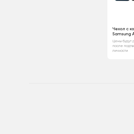
Чехол с к
Samsung 
Цены будут 
после подт
личности