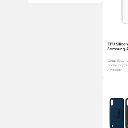
TPU Silico
Samsung 
Цены будут 
после подт
личности