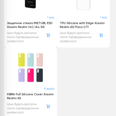
1 вид
1 вид
Защитное стекло MIETUBL ESD
TPU Silicone with Edge Xiaomi
Xiaomi Redmi 14C/A4/A5
Redmi A5/Poco C71
Ціни будуть доступні
Ціни будуть доступні
після підтвердження
після підтвердження
особистості
особистості
8 видів
FIBRA Full Silicone Cover Xiaomi
Redmi A5
Ціни будуть доступні
після підтвердження
особистості