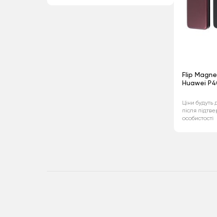
Flip Magne
Huawei P40
Ціни будуть 
після підтв
особистості