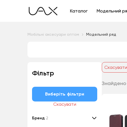
Каталог
Модельний р
Мобільні аксесуари оптом
Модельний ряд
Скасуват
Фільтр
Знайдено
Виберіть фільтри
Скасувати
Бренд
2