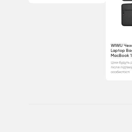
WIWU Чехо
Laptop Bag
MacBook 1
Ціни будуть 
після підтв
особистості