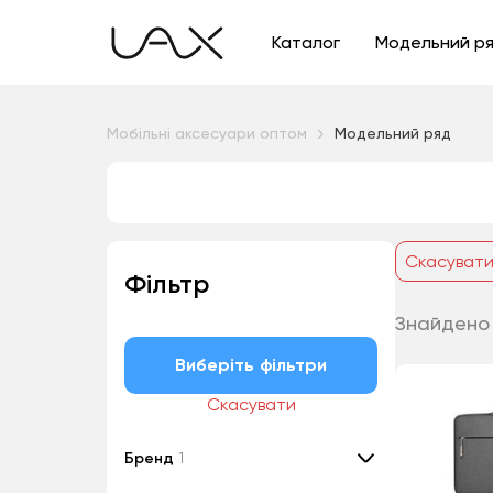
Каталог
Модельний р
Мобільні аксесуари оптом
Модельний ряд
Скасуват
Фільтр
Знайдено
Виберіть фільтри
Скасувати
Бренд
1