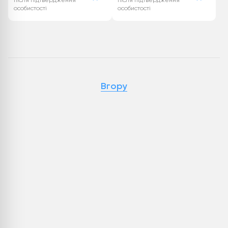
після підтвердження
після підтвердження
особистості
особистості
Вгору