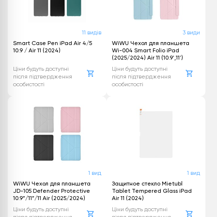
11 видів
3 види
Smart Case Pen iPad Air 4/5
WiWU Чехол для планшета
10.9 / Air 11 (2024)
Wi-004 Smart Folio iPad
(2025/2024) Air 11 (10.9',11')
Ціни будуть доступні
Ціни будуть доступні
після підтвердження
після підтвердження
особистості
особистості
1 вид
1 вид
WiWU Чехол для планшета
Защитное стекло Mietubl
JD-105 Defender Protective
Tablet Tempered Glass iPad
10.9”/11”/11 Air (2025/2024)
Air 11 (2024)
Ціни будуть доступні
Ціни будуть доступні