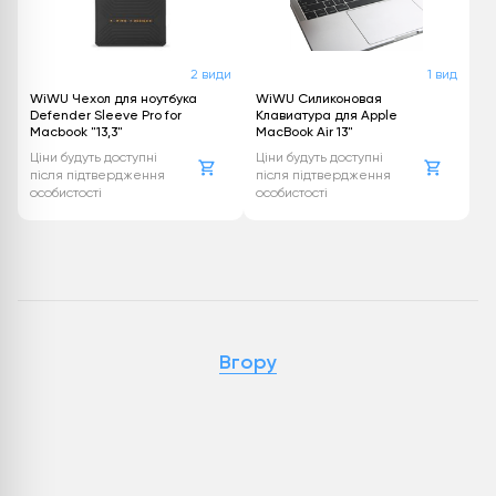
2 види
1 вид
WiWU Чехол для ноутбука
WiWU Силиконовая
Defender Sleeve Pro for
Клавиатура для Apple
Macbook "13,3"
MacBook Air 13"
Ціни будуть доступні
Ціни будуть доступні
після підтвердження
після підтвердження
особистості
особистості
Вгору