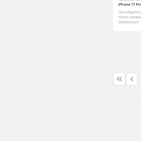
iPhone 17 Pr
Ціни будуть 
після підтв
особистості