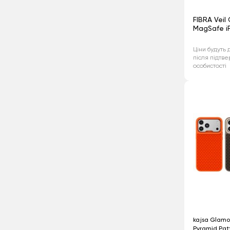
FIBRA Veil
MagSafe iP
Ціни будуть 
після підтв
особистості
kajsa Glamo
Pyramid Patt