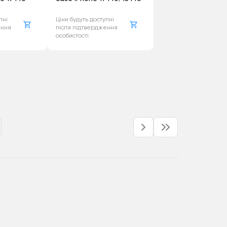
пні
Ціни будуть доступні
ення
після підтвердження
особистості