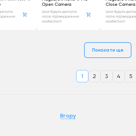
Apple Watch 41
Open Camera
Close Camera
o
Apple Watch 40
доступні
Ціни будуть доступні
Ціни будуть досту
ердження
після підтвердження
після підтвердж
Apple Watch 38
особистості
особистості
Показати ще
1
2
3
4
5
Вгору