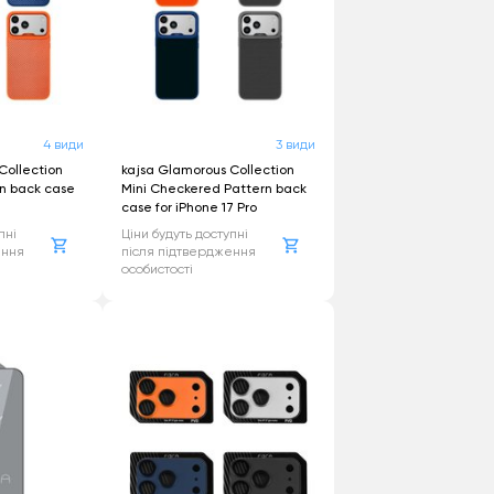
20 - Intel
19 - Intel
4 види
3 види
10 - Intel
Collection
kajsa Glamorous Collection
n back case
Mini Checkered Pattern back
case for iPhone 17 Pro
17 - Intel
пні
Ціни будуть доступні
ення
після підтвердження
особистості
2023 - M2
021 - M1
2025 - M4
2023 - M2