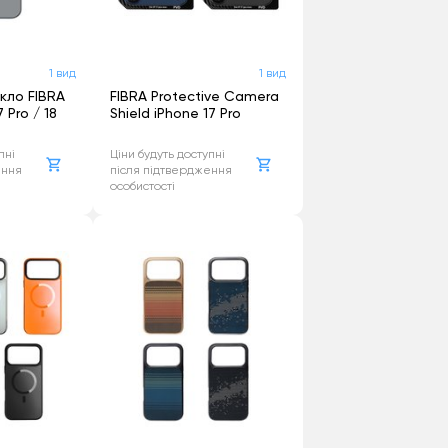
19 - Intel
1 вид
1 вид
021 - M1
кло FIBRA
FIBRA Protective Camera
 Pro / 18
Shield iPhone 17 Pro
2022 - M2
пні
Ціни будуть доступні
ення
після підтвердження
020 - M1
особистості
020 - Intel
020 - Intel
19 - Intel
19 - Intel