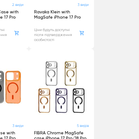
19 - Intel
2 види
3 види
Case with
Ravaka Klein with
e 17 Pro
MagSafe iPhone 17 Pro
19 - Intel
пні
Ціни будуть доступні
ення
після підтвердження
12 - Intel
особистості
13 - Intel
12 - Intel
3 види
5 видів
se with
FIBRA Chrome MagSafe
e 17 Pro
case iPhone 17 Pro/18 Pro