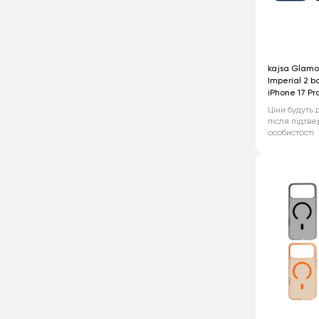
kajsa Glamo
Imperial 2 b
iPhone 17 Pr
Ціни будуть 
після підтв
особистості