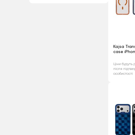
Kajsa Trans-S
case iPhon
Ціни будуть 
після підтв
особистості