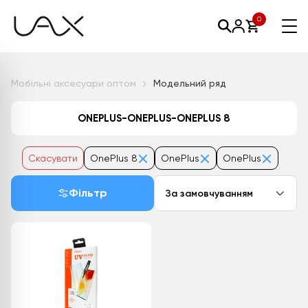
0
Мобільні аксесуари оптом
Модельний ряд
ONEPLUS-ONEPLUS-ONEPLUS 8
Скасувати
OnePlus 8
OnePlus
OnePlus
Фільтр
За замовчуванням