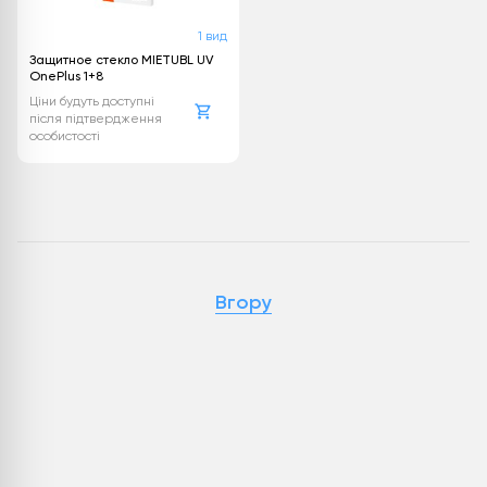
1 вид
Защитное стекло MIETUBL UV
OnePlus 1+8
Ціни будуть доступні
після підтвердження
особистості
Вгору