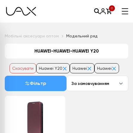
0
Мобільні аксесуари оптом
Модельний ряд
HUAWEI-HUAWEI-HUAWEI Y20
Скасувати
Huawei Y20
Huawei
Huawei
Фільтр
За замовчуванням