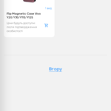
1 вид
Flip Magnetic Case Vivo
Y20/Y30/Y11S/Y12S
Ціни будуть доступні
після підтвердження
особистості
Вгору