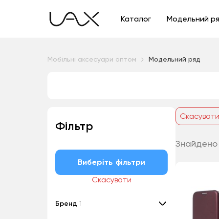
Каталог
Модельний р
Мобільні аксесуари оптом
Модельний ряд
Скасуват
Фільтр
Знайдено 
Виберіть фільтри
Скасувати
Бренд
1