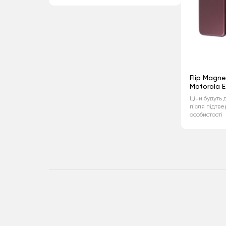
Flip Magne
Motorola 
Ціни будуть 
після підтв
особистості