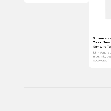
Защитное ст
Tablet Temp
Samsung Tab
Ціни будуть 
після підтв
особистості