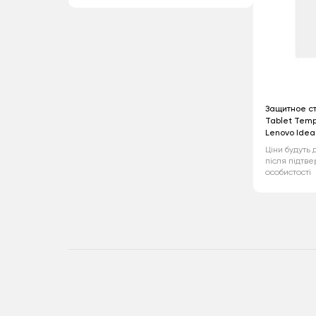
Защитное ст
Tablet Temp
Lenovo Idea
Ціни будуть 
після підтв
особистості