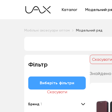
Каталог
Модельний р
Мобільні аксесуари оптом
Модельний ряд
Скасуват
Фільтр
Знайдено
Виберіть фільтри
Скасувати
Бренд
1