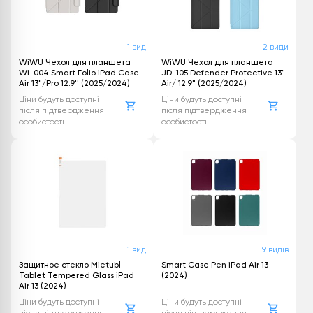
1 вид
2 види
WiWU Чехол для планшета
WiWU Чехол для планшета
Wi-004 Smart Folio iPad Case
JD-105 Defender Protective 13"
Air 13"/Pro 12.9'' (2025/2024)
Air/ 12.9" (2025/2024)
Ціни будуть доступні
Ціни будуть доступні
після підтвердження
після підтвердження
особистості
особистості
1 вид
9 видів
Защитное стекло Mietubl
Smart Case Pen iPad Air 13
Tablet Tempered Glass iPad
(2024)
Air 13 (2024)
Ціни будуть доступні
Ціни будуть доступні