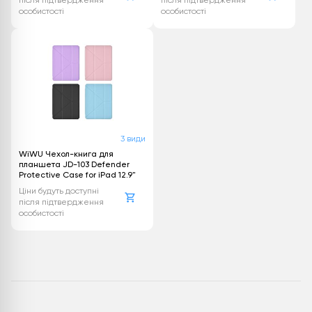
після підтвердження
після підтвердження
особистості
особистості
3 види
WiWU Чехол-книга для
планшета JD-103 Defender
Protective Case for iPad 12.9"
Ціни будуть доступні
після підтвердження
особистості