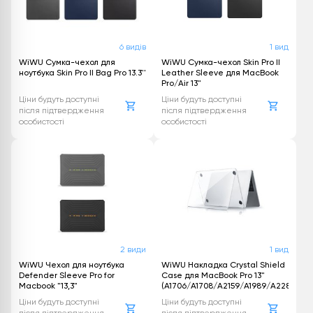
6 видів
1 вид
WiWU Сумка-чехол для
WiWU Сумка-чехол Skin Pro II
ноутбука Skin Pro II Bag Pro 13.3''
Leather Sleeve для MacBook
Pro/Air 13"
Ціни будуть доступні
Ціни будуть доступні
після підтвердження
після підтвердження
особистості
особистості
2 види
1 вид
WiWU Чехол для ноутбука
WiWU Накладка Crystal Shield
Defender Sleeve Pro for
Case для MacBook Pro 13"
Macbook "13,3"
(A1706/A1708/A2159/A1989/A2289/A22
Ціни будуть доступні
Ціни будуть доступні