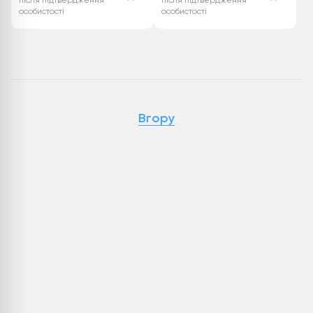
після підтвердження
після підтвердження
особистості
особистості
Вгору