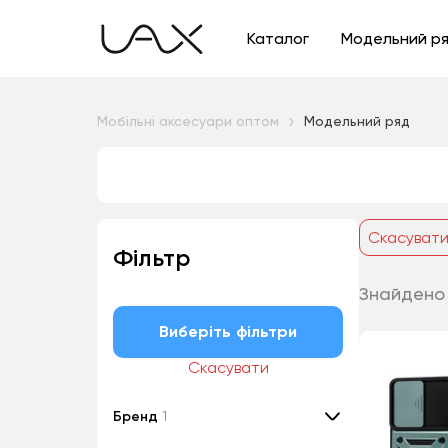
Каталог
Модельний р
Мобільні аксесуари оптом
Модельний ряд
Скасуват
Фільтр
Знайдено 
Виберіть фільтри
Скасувати
Бренд
1