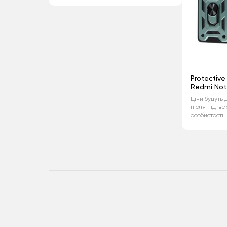
Protective
Redmi Not
Ціни будуть 
після підтв
особистості