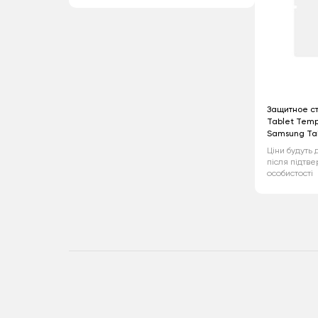
Защитное ст
Tablet Temp
Samsung Tab
Ціни будуть 
після підтв
особистості