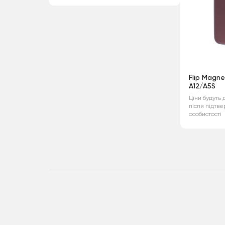
Flip Magn
A12/A5S
Ціни будуть 
після підтв
особистості