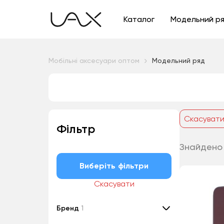
Каталог
Модельний р
Мобільні аксесуари оптом
Модельний ряд
Скасуват
Фільтр
Знайдено
Виберіть фільтри
Скасувати
Бренд
1