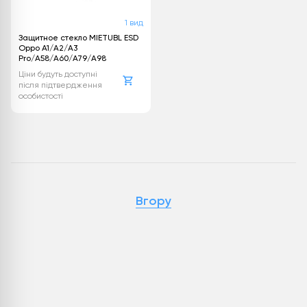
1 вид
Защитное стекло MIETUBL ESD
Oppo A1/A2/A3
Pro/A58/A60/A79/A98
Ціни будуть доступні
після підтвердження
особистості
Вгору