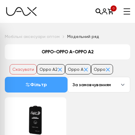
0
Мобільні аксесуари оптом
Модельний ряд
OPPO-OPPO A-OPPO A2
Скасувати
Oppo A2
Oppo A
Oppo
Фільтр
За замовчуванням