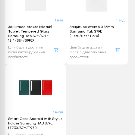
1 вид
1 вид
Защитное стекло Mietubl
Защитное стекло 0.33mm
Tablet Tempered Glass
Samsung Tab S7FE
Samsung Tab S7+/S7FE
(T730/S7+/T970)
12.4/S8+/S9FE+
Ціни будуть доступні
Ціни будуть доступні
після підтвердження
після підтвердження
особистості
особистості
3 види
Smart Case Android with Stylus
holder Samsung TAB S7FE
(T730/S7+/T970)
Ціни будуть доступні