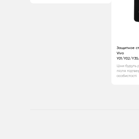
Защитное ст
Vivo
Y01/Y02/Y3S
Ціни будуть 
після підтв
особистості