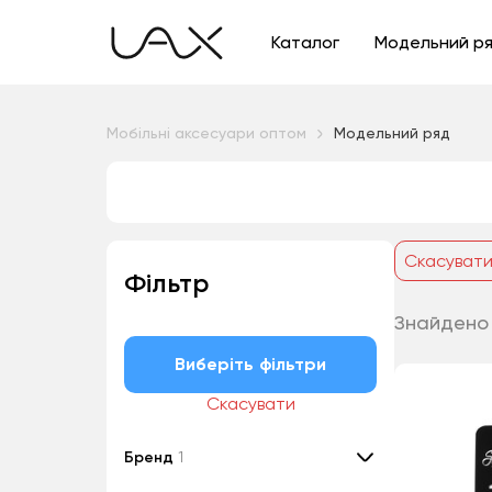
Каталог
Модельний р
Мобільні аксесуари оптом
Модельний ряд
Скасуват
Фільтр
Знайдено 
Виберіть фільтри
Скасувати
Бренд
1