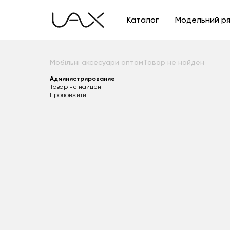
Каталог
Модельний р
Мобільні аксесуари оптом
Товар не найден
Администрирование
Товар не найден
Продовжити