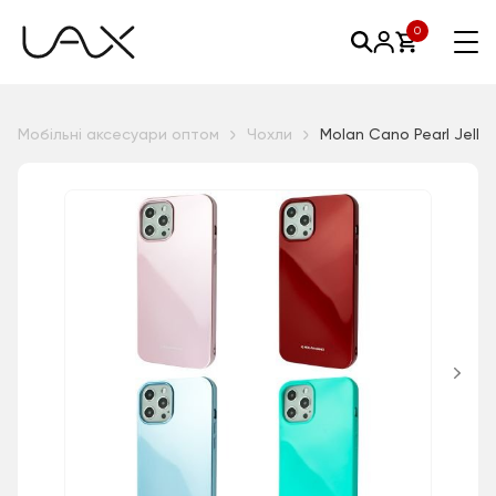
0
Мобільні аксесуари оптом
Чохли
Molan Cano Pearl Jelly 