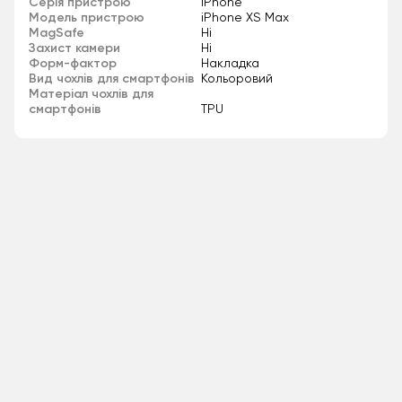
Серія пристрою
iPhone
Модель пристрою
iPhone XS Max
MagSafe
Ні
Захист камери
Ні
Форм-фактор
Накладка
Вид чохлів для смартфонів
Кольоровий
Матеріал чохлів для
смартфонів
TPU