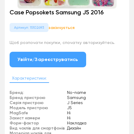
Case Popsokets Samsung J5 2016
закінчується
Артикул: 15102693
Щоб розпочати покупки, спочатку авторизуйтесь.
Увійти/Зареєструватись
Характеристики:
Бренд:
No-name
Бренд пристрою
Samsung
Серія пристрою
J Series
Модель пристрою
J5
MagSafe
Ні
Захист камери
Ні
Форм-фактор
Накладка
Вид чохлів для смартфонів
Дизайн
Матеріал чохлів для