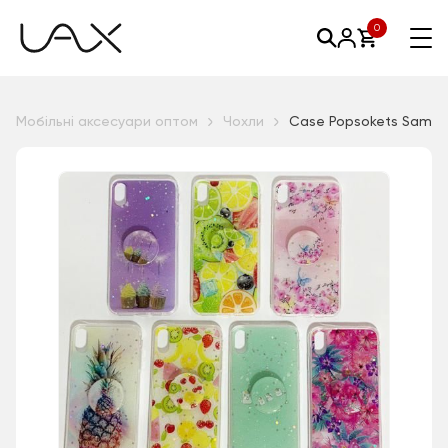
0
Мобільні аксесуари оптом
Чохли
Case Popsokets Samsu