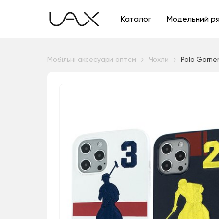
Каталог
Модельний р
Мобільні аксесуари оптом
Чохли
Polo Garner