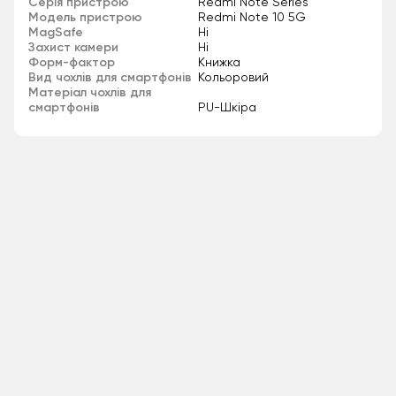
Серія пристрою
Redmi Note Series
Модель пристрою
Redmi Note 10 5G
MagSafe
Ні
Захист камери
Ні
Форм-фактор
Книжка
Вид чохлів для смартфонів
Кольоровий
Матеріал чохлів для
смартфонів
PU-Шкіра