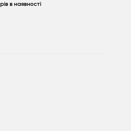
рів в наявності
20 - Intel
19 - Intel
10 - Intel
17 - Intel
2023 - M2
021 - M1
2025 - M4
2023 - M2